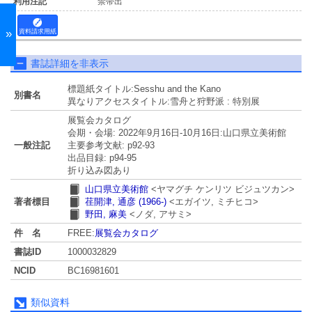
禁帯出
»
資料請求用紙
書誌詳細を非表示
標題紙タイトル:Sesshu and the Kano
別書名
異なりアクセスタイトル:雪舟と狩野派 : 特別展
展覧会カタログ
会期・会場: 2022年9月16日-10月16日:山口県立美術館
一般注記
主要参考文献: p92-93
出品目録: p94-95
折り込み図あり
山口県立美術館
<ヤマグチ ケンリツ ビジュツカン>
著者標目
荏開津, 通彦 (1966-)
<エガイツ, ミチヒコ>
野田, 麻美
<ノダ, アサミ>
件 名
FREE:
展覧会カタログ
書誌ID
1000032829
NCID
BC16981601
類似資料