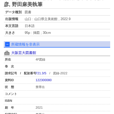
彦, 野田麻美執筆
データ種別
図書
出版情報
山口 : 山口県立美術館 , 2022.9
本文言語
日本語
大きさ
95p : 挿図 ; 30cm
所蔵情報を非表示
大阪芸大図書館
4F図録
721.3/S
/ 図録-2022
122300080
禁帯出
2021