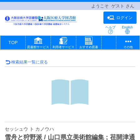
ようこそ ゲスト さん
ログイン
ヘルプ
English
TOP
図書館サービス
利用者サービス
おすすめ図書
その他
検索結果一覧に戻る
セッシュウ ト カノウハ
雪舟と狩野派 / 山口県立美術館編集 ; 荏開津通