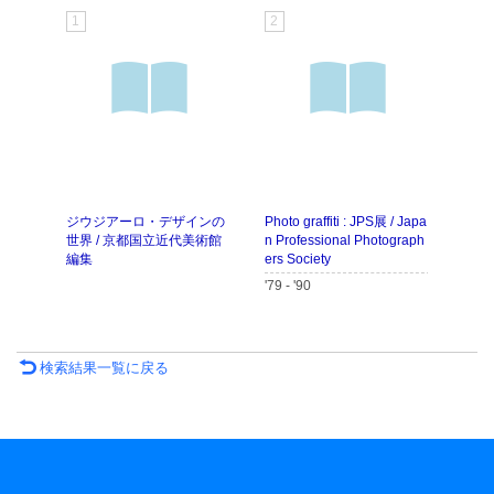
1
2
3
ジウジアーロ・デザインの
Photo graffiti : JPS展 / Japa
フィ
世界 / 京都国立近代美術館
n Professional Photograph
ド・
編集
ers Society
ン・
'79 - '90
: ク
検索結果一覧に戻る